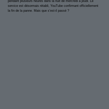
pendant plusieurs heures dans la nuit de mercredi à jeudi. Le
service est désormais rétabli, YouTube confirmant officiellement
la fin de la panne. Mais que s’est-il passé ?