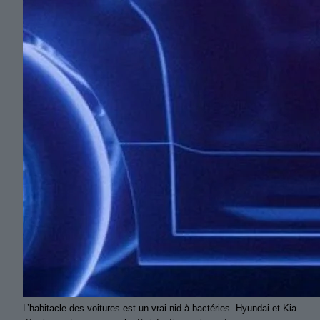
L’habitacle des voitures est un vrai nid à bactéries. Hyundai et Kia