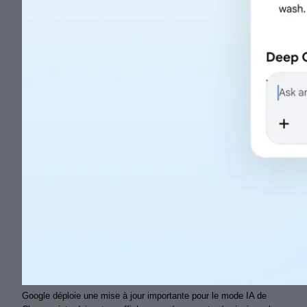
Google déploie une mise à jour importante pour le mode IA de