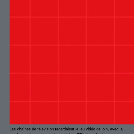
Les chaînes de télévision regardaient le jeu vidéo de loin, avec la