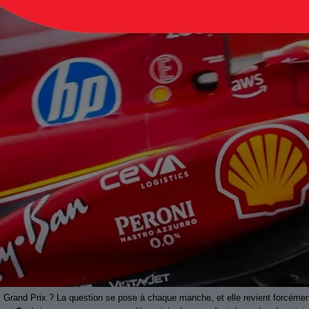
 Grand Prix ? La question se pose à chaque manche, et elle revient forcémen