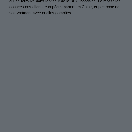
qui se retrouve dans le viseur de la DPC irlandaise. Le motif : les
données des clients européens partent en Chine, et personne ne
sait vraiment avec quelles garanties.