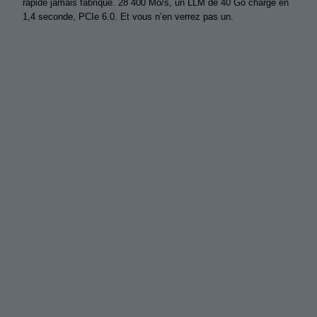
rapide jamais fabriqué. 28 400 Mo/s, un LLM de 40 Go chargé en
1,4 seconde, PCIe 6.0. Et vous n’en verrez pas un.