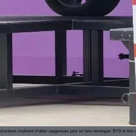
tructeurs rivalisent d’idées saugrenues pour se faire remarquer. BYD et Aito 