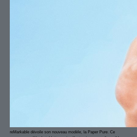
reMarkable dévoile son nouveau modèle, la Paper Pure. Ce