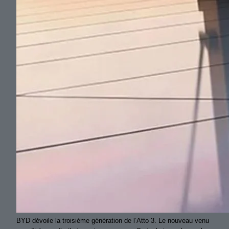
BYD dévoile la troisième génération de l’Atto 3. Le nouveau venu