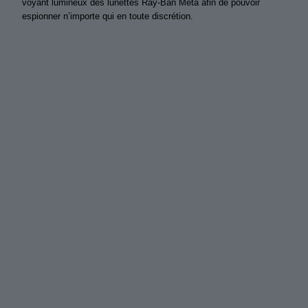
voyant lumineux des lunettes Ray-Ban Meta afin de pouvoir
espionner n’importe qui en toute discrétion.