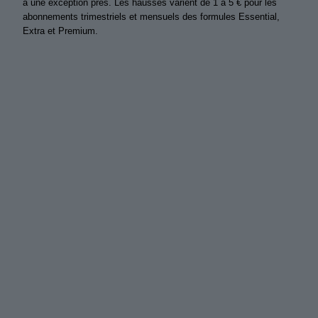
à une exception près. Les hausses varient de 1 à 5 € pour les
abonnements trimestriels et mensuels des formules Essential,
Extra et Premium.