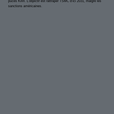
puces Kirin. L’objectif est rattraper TSMC d’ici 2031, malgré les
sanctions américaines.