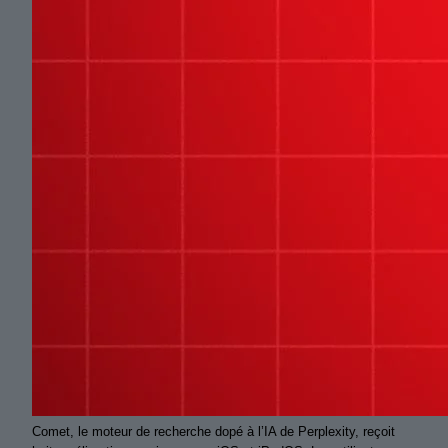
Comet, le moteur de recherche dopé à l’IA de Perplexity, reçoit