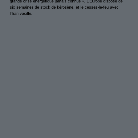
grande crise énergétique jamais connue ». L’Europe dispose de
six semaines de stock de kérosène, et le cessez-le-feu avec
l’Iran vacille.