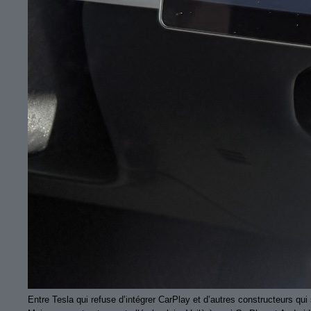
Entre Tesla qui refuse d’intégrer CarPlay et d’autres constructeurs qui 