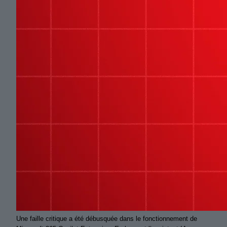
Une faille critique a été débusquée dans le fonctionnement de