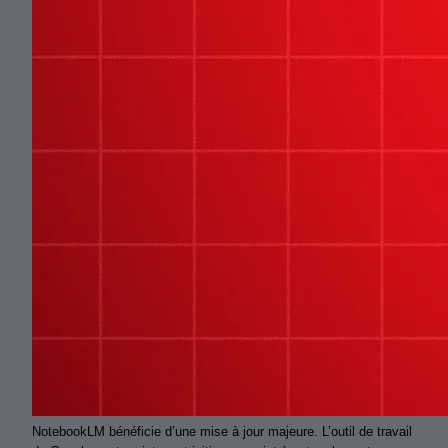
NotebookLM bénéficie d’une mise à jour majeure. L’outil de travail