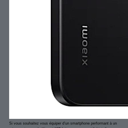
Si vous souhaitez vous équiper d’un smartphone performant à un