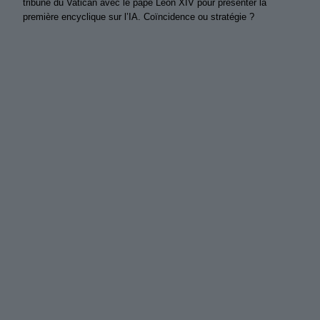
tribune du Vatican avec le pape Léon XIV pour présenter la
première encyclique sur l’IA. Coïncidence ou stratégie ?