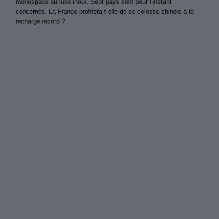
monospace au luxe inouï. Sept pays sont pour l’instant
concernés. La France profitera-t-elle de ce colosse chinois à la
recharge record ?