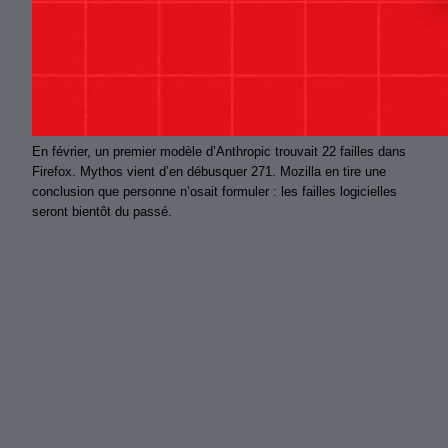
En février, un premier modèle d’Anthropic trouvait 22 failles dans
Firefox. Mythos vient d’en débusquer 271. Mozilla en tire une
conclusion que personne n’osait formuler : les failles logicielles
seront bientôt du passé.