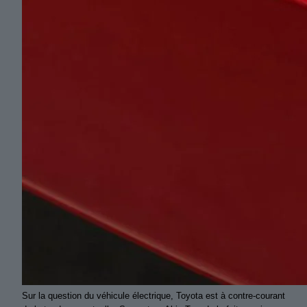
Sur la question du véhicule électrique, Toyota est à contre-courant