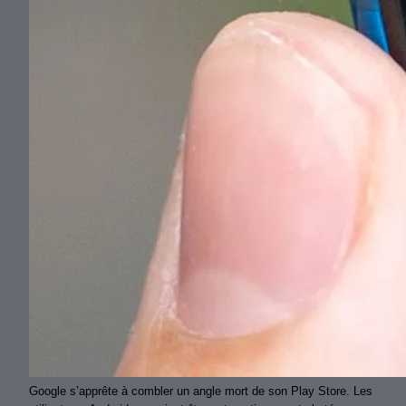
Google s’apprête à combler un angle mort de son Play Store. Les