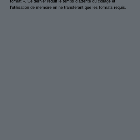
format ». Ce dernier réduit le temps d’attente du collage et
l’utilisation de mémoire en ne transférant que les formats requis.