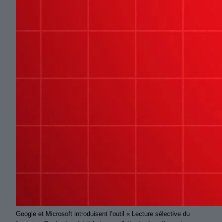
Google et Microsoft introduisent l’outil « Lecture sélective du