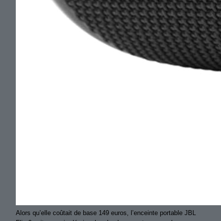
Alors qu’elle coûtait de base 149 euros, l’enceinte portable JBL