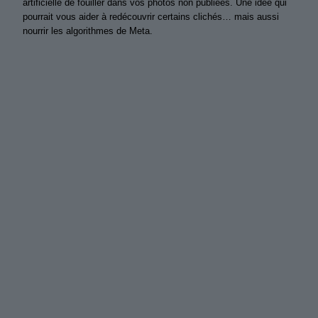
artificielle de fouiller dans vos photos non publiées. Une idée qui
pourrait vous aider à redécouvrir certains clichés… mais aussi
nourrir les algorithmes de Meta.