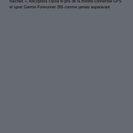
fraîches », AliExpress casse le prix de la montre connectée GPS
et sport Garmin Forerunner 265 comme jamais auparavant.