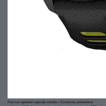
Pour son opération spéciale intitulée « Économies printanières