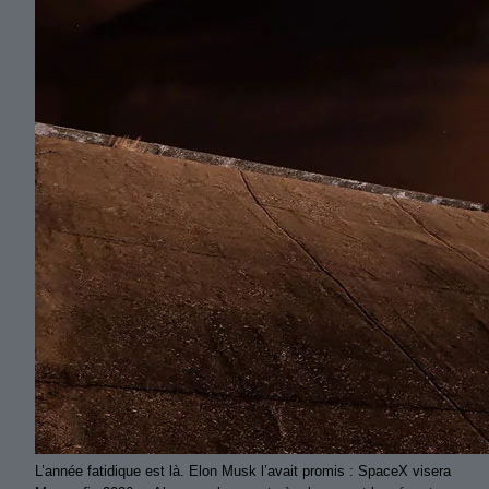
L’année fatidique est là. Elon Musk l’avait promis : SpaceX visera