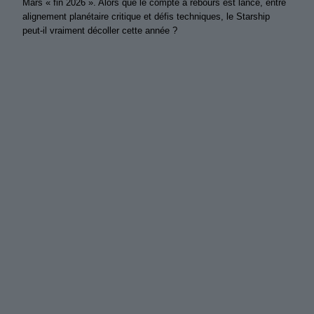
Mars « fin 2026 ». Alors que le compte à rebours est lancé, entre
alignement planétaire critique et défis techniques, le Starship
peut-il vraiment décoller cette année ?