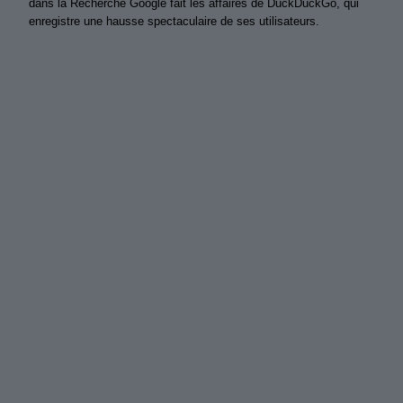
dans la Recherche Google fait les affaires de DuckDuckGo, qui
enregistre une hausse spectaculaire de ses utilisateurs.