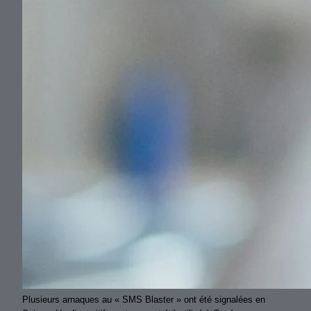
Plusieurs arnaques au « SMS Blaster » ont été signalées en