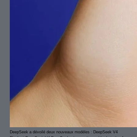
DeepSeek a dévoilé deux nouveaux modèles : DeepSeek V4