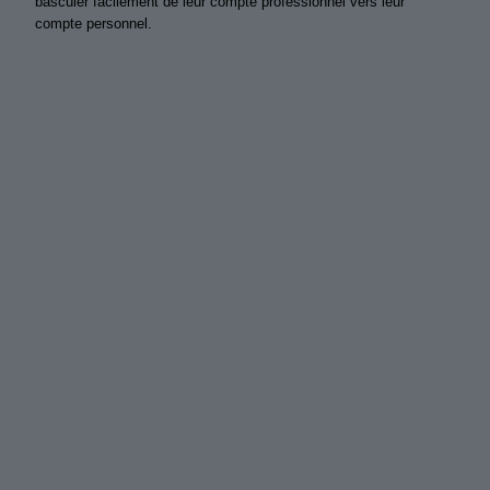
basculer facilement de leur compte professionnel vers leur
compte personnel.