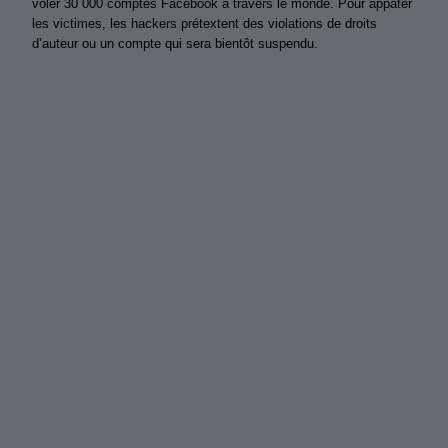
voler 30 000 comptes Facebook à travers le monde. Pour appâter
les victimes, les hackers prétextent des violations de droits
d’auteur ou un compte qui sera bientôt suspendu.