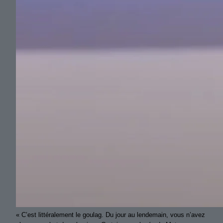
« C’est littéralement le goulag. Du jour au lendemain, vous n’avez