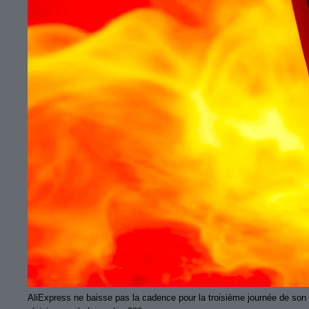
AliExpress ne baisse pas la cadence pour la troisième journée de son 