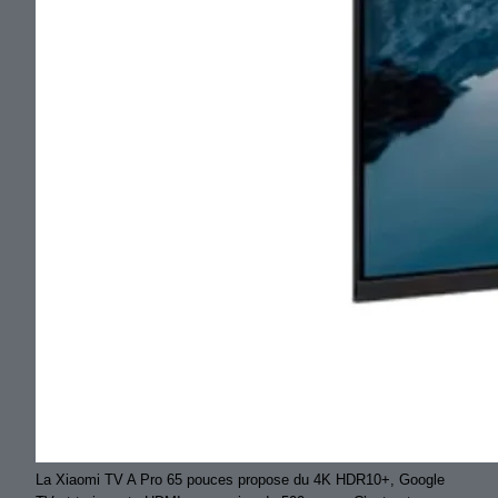
La Xiaomi TV A Pro 65 pouces propose du 4K HDR10+, Google