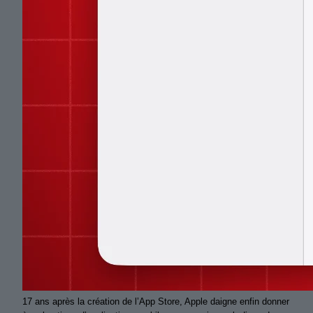
17 ans après la création de l’App Store, Apple daigne enfin donner