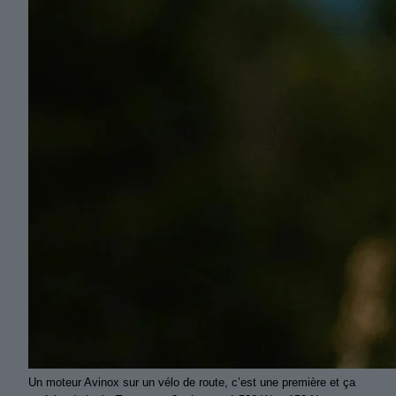
Un moteur Avinox sur un vélo de route, c’est une première et ça