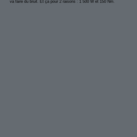
va faire du bruit. Et ça pour 2 raisons : 1 500 W et 150 Nm.